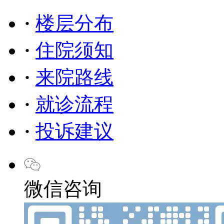
·
楼层分布
·
住院须知
·
来院路线
·
就诊流程
·
投诉建议
微信咨询